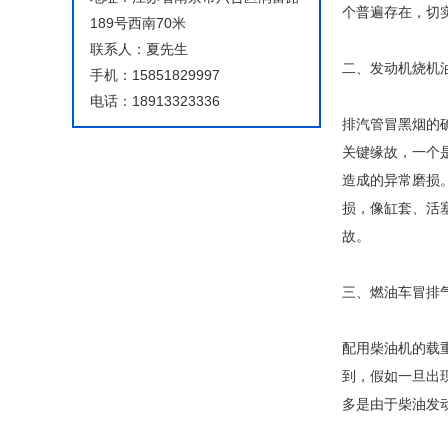
个普遍存在，切
189号西南70米
联系人：夏先生
二、发动机烧机
手机：15851829997
电话：18913323336
排汽管冒黑烟的
关键缘故，一个
造成的异常磨损
损，像缸套、活
故。
三、燃油车冒排
配用柴油机的载
到，假如一旦出
多是由于柴油发