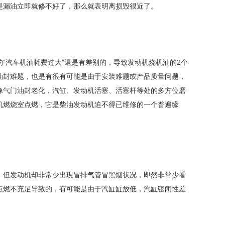
是漏油立即就修不好了，那么就表明离损毁很近了。
“汽车机油耗费过大”還是有差别的，导致发动机烧机油的2个
油封难题，也是有很有可能是由于安装难题或产品质量问题，
像气门油封老化，汽缸、发动机活塞、活塞杆等处的多方位磨
机燃烧室点燃，它是柴油发动机迫不得已维修的一个普遍缘
，但发动机却非常少出現冒排气管冒黑烟状况，即然非常少看
点燃不充足导致的，有可能是由于汽缸缸放低，汽缸密闭性差