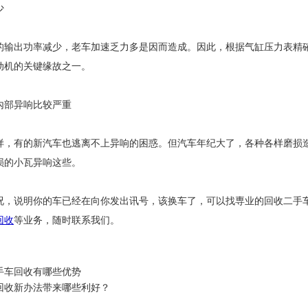
少
的输出功率减少，老车加速乏力多是因而造成。因此，根据气缸压力表精
动机的关键缘故之一。
內部异响比较严重
样，有的新汽车也逃离不上异响的困惑。但汽车年纪大了，各种各样磨损
损的小瓦异响这些。
况，说明你的车已经在向你发出讯号，该换车了，可以找専业的回收二手
回收
等业务，随时联系我们。
手车回收有哪些优势
回收新办法带来哪些利好？