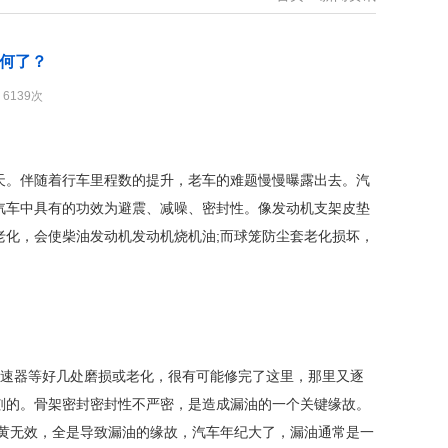
如何了？
：6139次
天。伴随着行车里程数的提升，老车的难题慢慢曝露出去。汽
汽车中具有的功效为避震、减噪、密封性。像发动机支架皮垫
老化，会使柴油发动机发动机烧机油;而球笼防尘套老化损坏，
变速器等好几处磨损或老化，很有可能修完了这里，那里又逐
刻的。骨架密封密封性不严密，是造成漏油的一个关键缘故。
弹黄无效，全是导致漏油的缘故，汽车年纪大了，漏油通常是一