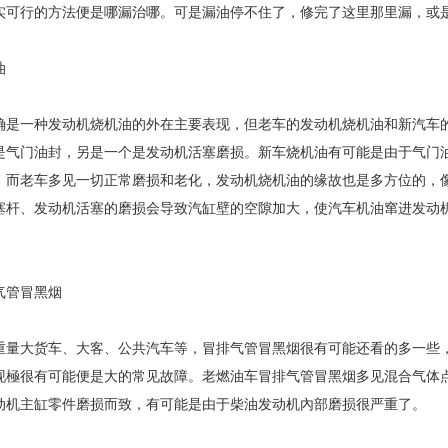
实可行的方法便是哪漏治哪。可是漏油停不住了，修完了这里那里漏，或
油
确是一种发动机烧机油的外在主要表现，但老车的发动机烧机油和新汽车的
是气门油封，另是一个是发动机活塞磨损。新车烧机油有可能是由于气门
。而老车多见一切正常磨损和老化，发动机烧机油的缘故也是多方位的，
塞杆、发动机活塞的磨损会导致汽缸壁的空隙加大，使汽车机油窜进发动
气管冒黑烟
重量大货车、大客、公共汽车等，冒排气管冒黑烟很有可能还看的多一些
现極很有可能便是大的常见故障。老燃油车冒排气管冒黑烟多见混合气体
动机主缸零件磨损而致，有可能是由于柴油发动机內部磨损很严重了。