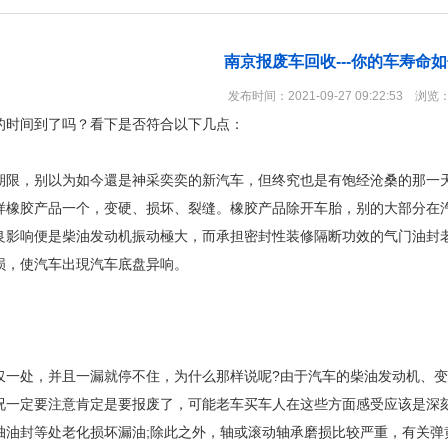
南京报废车回收---你的车寿命
发布时间：2021-09-27 09:22:53 浏览
的时间到了吗？看下是否符合以下几点：
期限，别以为如今還是神采奕奕的新汽车，但终究也是有饱经沧桑的那一
样橡胶产品一个，变硬、损坏、裂缝。橡胶产品除开车胎，别的大部分在
良影响便是柴油发动机振动極大，而承担密封性装修隔断功效的气门油封
损，使汽车出現汽车底盘异响。
仅一处，并且一漏就停不住，为什么那样说呢?由于汽车的柴油发动机、
况一定要注意肯定是要报废了，可能老车买车人在这些方面感受应该是深
轴油封等处老化损坏漏油;除此之外，轴或滚动轴承磨损比较严重，有关