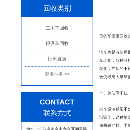
回收类别
二手车回收
你的车报废回收
报废车回收
汽车也是有使用
旧车置换
车老化，各种各
老化，立即的不
更多业务
>>
会使球笼太早磨
一、漏油停不住
CONTACT
老车漏油通常不
联系方式
渐漏了，这种情
像曲轴油封、半
地址：江苏省南京市六合区润富路