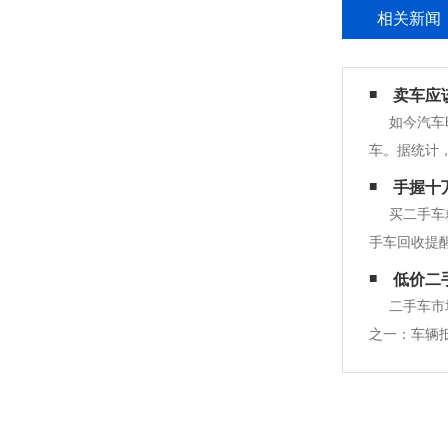
相关新闻
卖车应
如今汽车
车。据统计
压力很大，
手握十
让您轻松卖
买二手车
手车回收提
飞度。车身不
低价二
热情，但也
二手车市
之一：车辆
时，债务人
本效益。根