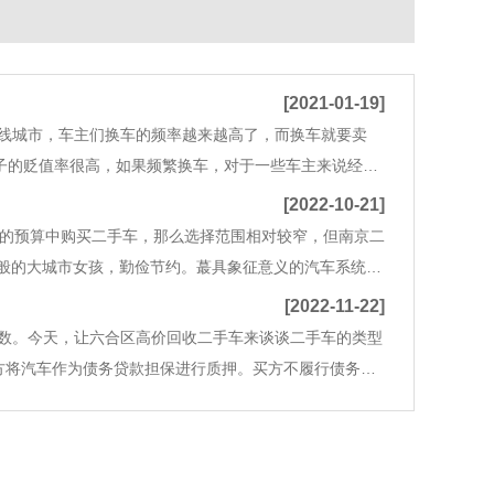
[2021-01-19]
二线城市，车主们换车的频率越来越高了，而换车就要卖
子的贬值率很高，如果频繁换车，对于一些车主来说经济
车市场更好卖呢？创轩二手车行为您提供以下几点建议，
[2022-10-21]
元的预算中购买二手车，那么选择范围相对较窄，但南京二
般的大城市女孩，勤俭节约。蕞具象征意义的汽车系统是
作为买菜车，驱动力并不弱，搭配平稳CVT变速器，没有
[2022-11-22]
数。今天，让六合区高价回收二手车来谈谈二手车的类型
方将汽车作为债务贷款担保进行质押。买方不履行债务
也可以在市场上销售，因为它具有成本效益，非常具有成