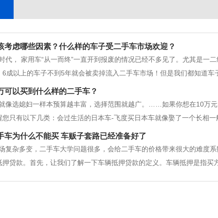
该考虑哪些因素？什么样的车子受二手车市场欢迎？
时代， 家用车“从一而终”一直开到报废的情况已经不多见了。尤其是一
，6成以上的车子不到5年就会被卖掉流入二手车市场！但是我们都知道车
所以车主们在卖车时都会尽量让车子卖价高一些，那什么样的车子在二手
万可以买到什么样的二手车？
车少亏钱！卖车首
就像选媳妇一样本预算越丰富，选择范围就越广。……如果你想在10万
醒您只有以下几类：会过生活的日本车-飞度买日本车就像娶了一个长相一
大，但车内室内空间完满，魔术座椅灵活，功能强大。1.5L131匹马力
手车为什么不能买 车贩子套路已经准备好了
是正确的
场复杂多变，二手车大学问题很多，会给二手车的价格带来很大的难度系
抵押贷款。首先，让我们了解一下车辆抵押贷款的定义。车辆抵押是指买
有权优先考虑以折价、拍卖等方式出售汽车的合同款。汽车抵押贷款通常
据图片，人们看到一个1